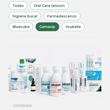
Todas
Oral Care ialozon
higiene bucal
Farmadescanso
Bluecube
Gemavip
Youbelle
01/05/2026