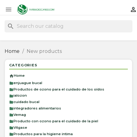


search
Home
New products
CATEGORIES
Home
enjuague bucal
Productos de ozono para el cuidado de los oídos
ialozon
cuidado bucal
integradores alimentarios
Vemag
Producto con ozono para el cuidado de la piel
Vitgase
Productos para la higiene intima